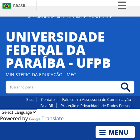
BRASIL
Simplifique!
ACESSIBILIDADE
ALTO CONTRASTE
MAPA DO SITE
Comunica BR
UNIVERSIDADE
Participe
FEDERAL DA
Acesso à informação
PARAÍBA - UFPB
Legislação
Canais
MINISTÉRIO DA EDUCAÇÃO - MEC
Buscar no portal
Bus
Sisu
Contato
Fale com a Assessoria de Comunicação
Fala.BR
Proteção e Privacidade de Dados Pessoais
Powered by
Translate