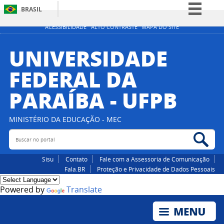
BRASIL
Simplifique!
ACESSIBILIDADE
ALTO CONTRASTE
MAPA DO SITE
Comunica BR
UNIVERSIDADE
Participe
FEDERAL DA
Acesso à informação
PARAÍBA - UFPB
Legislação
Canais
MINISTÉRIO DA EDUCAÇÃO - MEC
Buscar no portal
Bus
Sisu
Contato
Fale com a Assessoria de Comunicação
Fala.BR
Proteção e Privacidade de Dados Pessoais
Powered by
Translate