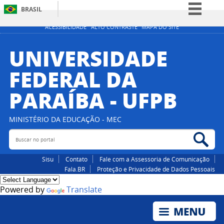
BRASIL
Simplifique!
ACESSIBILIDADE
ALTO CONTRASTE
MAPA DO SITE
Comunica BR
UNIVERSIDADE
Participe
FEDERAL DA
Acesso à informação
PARAÍBA - UFPB
Legislação
Canais
MINISTÉRIO DA EDUCAÇÃO - MEC
Buscar no portal
Bus
Sisu
Contato
Fale com a Assessoria de Comunicação
Fala.BR
Proteção e Privacidade de Dados Pessoais
Powered by
Translate