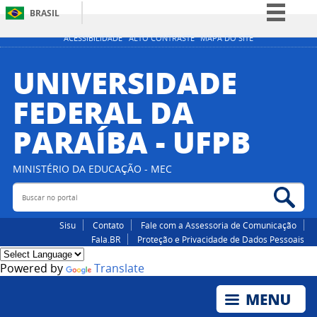
BRASIL
Simplifique!
ACESSIBILIDADE
ALTO CONTRASTE
MAPA DO SITE
Comunica BR
UNIVERSIDADE
Participe
FEDERAL DA
Acesso à informação
PARAÍBA - UFPB
Legislação
Canais
MINISTÉRIO DA EDUCAÇÃO - MEC
Buscar no portal
Bus
Sisu
Contato
Fale com a Assessoria de Comunicação
Fala.BR
Proteção e Privacidade de Dados Pessoais
Powered by
Translate