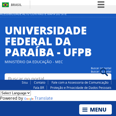
BRASIL
Simplifique!
ACESSIBILIDADE
ALTO CONTRASTE
MAPA DO SITE
Comunica BR
UNIVERSIDADE
Participe
FEDERAL DA
Acesso à informação
PARAÍBA - UFPB
Legislação
Canais
MINISTÉRIO DA EDUCAÇÃO - MEC
Buscar no portal
Buscar no portal
Sisu
Contato
Fale com a Assessoria de Comunicação
Fala.BR
Proteção e Privacidade de Dados Pessoais
Powered by
Translate