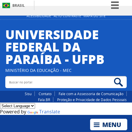
BRASIL
Simplifique!
ACESSIBILIDADE
ALTO CONTRASTE
MAPA DO SITE
Comunica BR
UNIVERSIDADE
Participe
FEDERAL DA
Acesso à informação
PARAÍBA - UFPB
Legislação
Canais
MINISTÉRIO DA EDUCAÇÃO - MEC
Buscar no portal
Bus
Sisu
Contato
Fale com a Assessoria de Comunicação
Fala.BR
Proteção e Privacidade de Dados Pessoais
Powered by
Translate