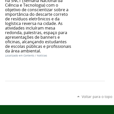
na SNCT (Semana Nacional da
Ciência e Tecnologia) com o
objetivo de conscientizar sobre a
importância do descarte correto
de resíduos eletrônicos e da
logística reversa na cidade. As
atividades incluíram mesa
redonda, palestras, espaço para
apresentações de banners e
oficinas, alcançando estudantes
de escolas públicas e profissionais
da área ambiental.
Localizado em
Contents
/
Notícias
Voltar para o topo