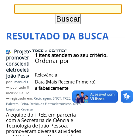
RESULTADO DA BUSCA
Projeto TREE e SECITEC
1
itens atendem ao seu critério.
promoveram ações de
Ordenar por
conscientização sobre resíduos
eletroeletrônicos na 19ª SNCT em
Relevância
João Pessoa
Data (mais Recente Primeiro)
por
Emanuel Gomes Soares
alfabeticamente
—
publicado
06/03/2023
—
última modificação
06/03/2023 16h22
— registrado em:
Reciclagem
,
SNCT
,
TREE
,
UFPB
,
Palestra
,
Feira
,
Resíduos Eletroeletrônicos
,
REEs
,
Logística Reversa
A equipe do TREE, em parceria
com a Secretaria de Ciência e
Tecnologia de João Pessoa,
promoveram diversas atividades