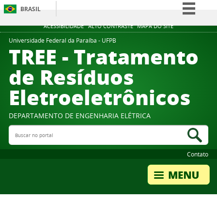
BRASIL
Simplifique!
ACESSIBILIDADE
ALTO CONTRASTE
MAPA DO SITE
Comunica BR
Universidade Federal da Paraíba - UFPB
TREE - Tratamento
Participe
de Resíduos
Acesso à informação
Eletroeletrônicos
Legislação
Canais
DEPARTAMENTO DE ENGENHARIA ELÉTRICA
Buscar no portal
Bus
Contato