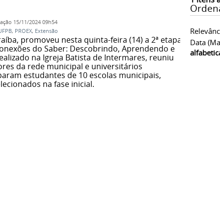
Orden
cação
15/11/2024 09h54
Relevânc
UFPB
,
PROEX
,
Extensão
aíba, promoveu nesta quinta-feira (14) a 2ª etapa
Data (ma
 Conexões do Saber: Descobrindo, Aprendendo e
alfabeti
alizado na Igreja Batista de Intermares, reuniu
res da rede municipal e universitários
iparam estudantes de 10 escolas municipais,
ecionados na fase inicial.