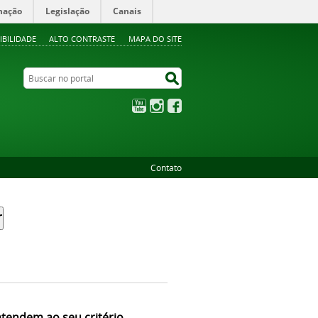
mação
Legislação
Canais
IBILIDADE
ALTO CONTRASTE
MAPA DO SITE
Buscar no portal
Buscar no portal
YouTube
Instagram
Facebook
Contato
atendem ao seu critério.