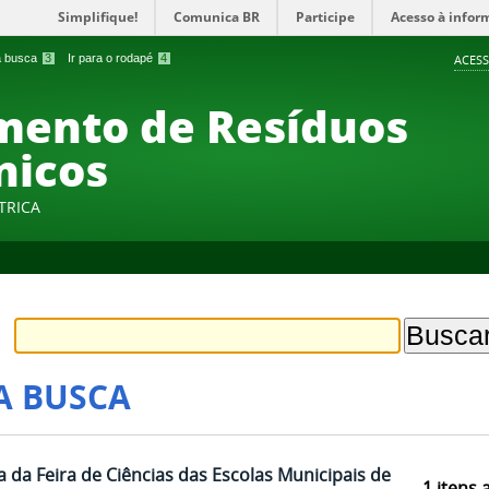
Simplifique!
Comunica BR
Participe
Acesso à infor
 a busca
3
Ir para o rodapé
4
ACESS
amento de Resíduos
nicos
TRICA
A BUSCA
a da Feira de Ciências das Escolas Municipais de
1
itens 