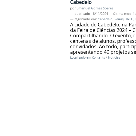
Cabedelo
por
Emanuel Gomes Soares
—
publicado
18/11/2024
—
última modifi
— registrado em:
Cabedelo
,
Feiras
,
TREE
,
A cidade de Cabedelo, na Par
da Feira de Ciências 2024 –
Compartilhando. O evento, re
centenas de alunos, professo
convidados. Ao todo, partic
apresentando 40 projetos sel
Localizado em
Contents
/
Notícias