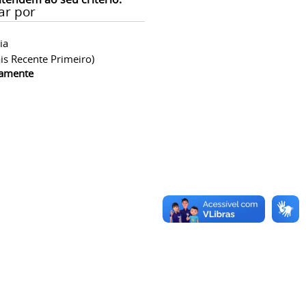
ar por
ia
is Recente Primeiro)
camente