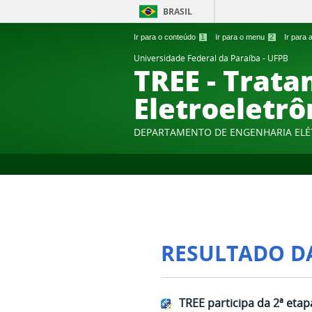
BRASIL
Ir para o conteúdo
1
Ir para o menu
2
Ir para
Universidade Federal da Paraíba - UFPB
TREE - Trat
Eletroeletrô
DEPARTAMENTO DE ENGENHARIA ELÉ
RESULTADO D
TREE participa da 2ª etap