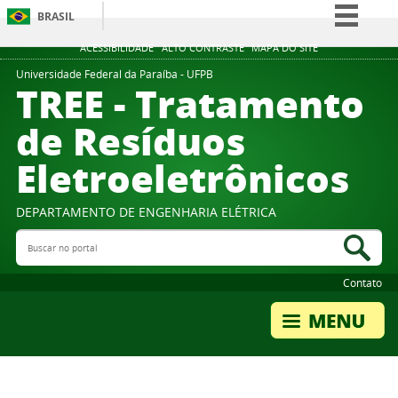
BRASIL
Simplifique!
ACESSIBILIDADE
ALTO CONTRASTE
MAPA DO SITE
Comunica BR
Universidade Federal da Paraíba - UFPB
TREE - Tratamento
Participe
de Resíduos
Acesso à informação
Eletroeletrônicos
Legislação
Canais
DEPARTAMENTO DE ENGENHARIA ELÉTRICA
Buscar no portal
Bus
Contato