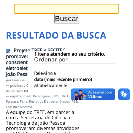
RESULTADO DA BUSCA
Projeto TREE e SECITEC
1
itens atendem ao seu critério.
promoveram ações de
Ordenar por
conscientização sobre resíduos
eletroeletrônicos na 19ª SNCT em
Relevância
João Pessoa
data (mais recente primeiro)
por
Emanuel Gomes Soares
Alfabeticamente
—
publicado
06/03/2023
—
última modificação
06/03/2023 16h22
— registrado em:
Reciclagem
,
SNCT
,
TREE
,
UFPB
,
Palestra
,
Feira
,
Resíduos Eletroeletrônicos
,
REEs
,
Logística Reversa
A equipe do TREE, em parceria
com a Secretaria de Ciência e
Tecnologia de João Pessoa,
promoveram diversas atividades