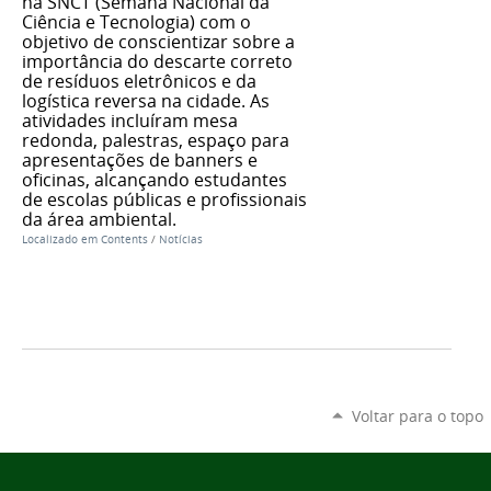
na SNCT (Semana Nacional da
Ciência e Tecnologia) com o
objetivo de conscientizar sobre a
importância do descarte correto
de resíduos eletrônicos e da
logística reversa na cidade. As
atividades incluíram mesa
redonda, palestras, espaço para
apresentações de banners e
oficinas, alcançando estudantes
de escolas públicas e profissionais
da área ambiental.
Localizado em
Contents
/
Notícias
Voltar para o topo