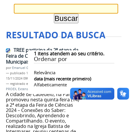
RESULTADO DA BUSCA
TREE participa da 2ª etapa da
1
itens atendem ao seu critério.
Feira de Ciências das Escolas
Ordenar por
Municipais de Cabedelo
por
Emanuel Gomes Soares
Relevância
—
publicado
18/11/2024
—
última modificação
data (mais recente primeiro)
15/11/2024 09h54
— registrado em:
Cabedelo
Alfabeticamente
,
Feiras
,
TREE
,
UFPB
,
PROEX
,
Extensão
A cidade de Cabedelo, na Paraíba,
promoveu nesta quinta-feira (14)
a 2ª etapa da Feira de Ciências
2024 – Conexões do Saber:
Descobrindo, Aprendendo e
Compartilhando. O evento,
realizado na Igreja Batista de
Intermares, reuniu centenas de