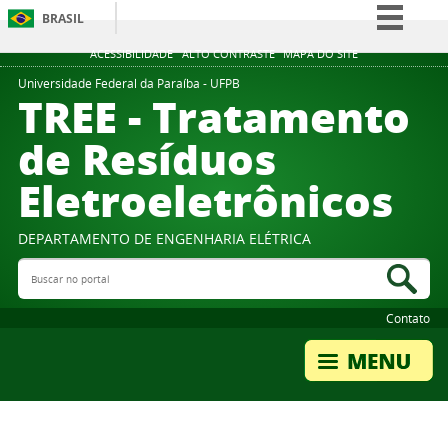
BRASIL
Simplifique!
ACESSIBILIDADE
ALTO CONTRASTE
MAPA DO SITE
Comunica BR
Universidade Federal da Paraíba - UFPB
TREE - Tratamento
Participe
de Resíduos
Acesso à informação
Eletroeletrônicos
Legislação
Canais
DEPARTAMENTO DE ENGENHARIA ELÉTRICA
Buscar no portal
Bus
Contato