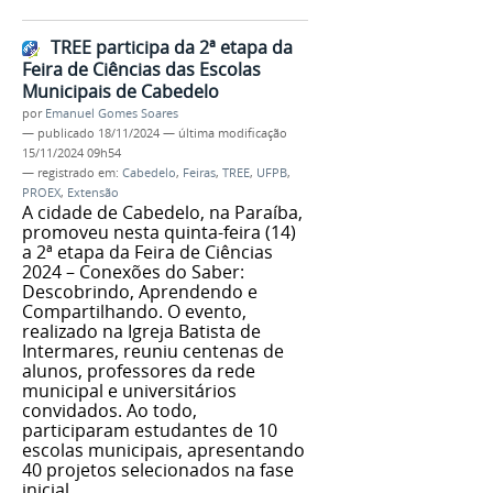
TREE participa da 2ª etapa da
Feira de Ciências das Escolas
Municipais de Cabedelo
por
Emanuel Gomes Soares
—
publicado
18/11/2024
—
última modificação
15/11/2024 09h54
— registrado em:
Cabedelo
,
Feiras
,
TREE
,
UFPB
,
PROEX
,
Extensão
A cidade de Cabedelo, na Paraíba,
promoveu nesta quinta-feira (14)
a 2ª etapa da Feira de Ciências
2024 – Conexões do Saber:
Descobrindo, Aprendendo e
Compartilhando. O evento,
realizado na Igreja Batista de
Intermares, reuniu centenas de
alunos, professores da rede
municipal e universitários
convidados. Ao todo,
participaram estudantes de 10
escolas municipais, apresentando
40 projetos selecionados na fase
inicial.