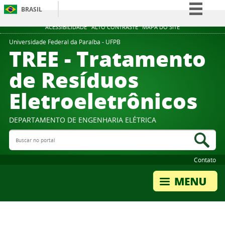
BRASIL
Simplifique!
ACESSIBILIDADE
ALTO CONTRASTE
MAPA DO SITE
Comunica BR
Universidade Federal da Paraíba - UFPB
TREE - Tratamento
Participe
de Resíduos
Acesso à informação
Eletroeletrônicos
Legislação
Canais
DEPARTAMENTO DE ENGENHARIA ELÉTRICA
Buscar no portal
Bus
Contato