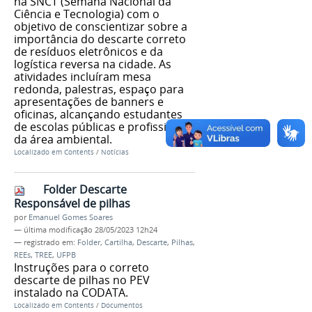
na SNCT (Semana Nacional da
Ciência e Tecnologia) com o
objetivo de conscientizar sobre a
importância do descarte correto
de resíduos eletrônicos e da
logística reversa na cidade. As
atividades incluíram mesa
redonda, palestras, espaço para
apresentações de banners e
oficinas, alcançando estudantes
de escolas públicas e profissionais
da área ambiental.
Localizado em
Contents
/
Notícias
Folder Descarte
Responsável de pilhas
por
Emanuel Gomes Soares
—
última modificação
28/05/2023 12h24
— registrado em:
Folder
,
Cartilha
,
Descarte
,
Pilhas
,
REEs
,
TREE
,
UFPB
Instruções para o correto
descarte de pilhas no PEV
instalado na CODATA.
Localizado em
Contents
/
Documentos