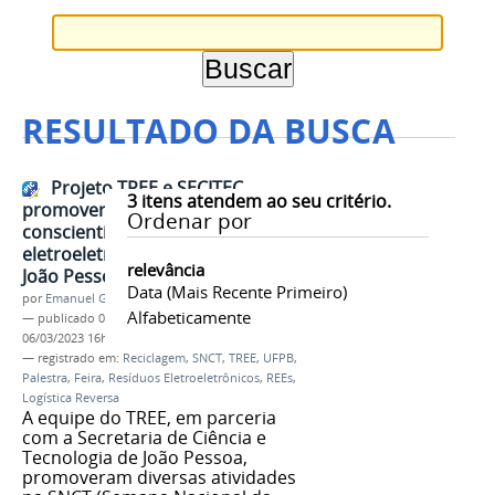
RESULTADO DA BUSCA
Projeto TREE e SECITEC
3
itens atendem ao seu critério.
promoveram ações de
Ordenar por
conscientização sobre resíduos
eletroeletrônicos na 19ª SNCT em
relevância
João Pessoa
Data (mais Recente Primeiro)
por
Emanuel Gomes Soares
Alfabeticamente
—
publicado
06/03/2023
—
última modificação
06/03/2023 16h22
— registrado em:
Reciclagem
,
SNCT
,
TREE
,
UFPB
,
Palestra
,
Feira
,
Resíduos Eletroeletrônicos
,
REEs
,
Logística Reversa
A equipe do TREE, em parceria
com a Secretaria de Ciência e
Tecnologia de João Pessoa,
promoveram diversas atividades