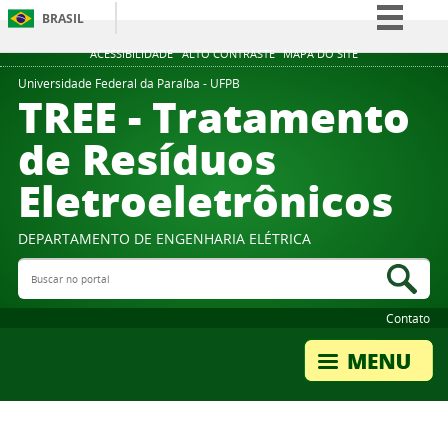
BRASIL
Simplifique!
ACESSIBILIDADE
ALTO CONTRASTE
MAPA DO SITE
Comunica BR
Universidade Federal da Paraíba - UFPB
TREE - Tratamento
Participe
de Resíduos
Acesso à informação
Eletroeletrônicos
Legislação
Canais
DEPARTAMENTO DE ENGENHARIA ELÉTRICA
Buscar no portal
Bus
Contato