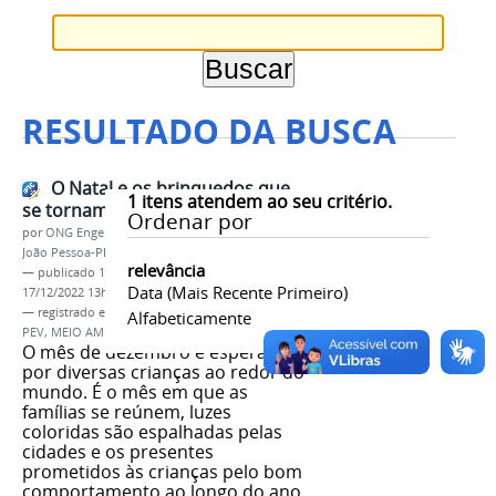
RESULTADO DA BUSCA
O Natal e os brinquedos que
1
itens atendem ao seu critério.
se tornam Resíduos
Ordenar por
por
ONG Engenheiros Sem Fronteiras (Núcleo
João Pessoa-PB)
relevância
—
publicado
17/12/2022
—
última modificação
Data (mais Recente Primeiro)
17/12/2022 13h10
— registrado em:
REES
,
ESF
,
TREE
,
RECLICLAGEM
,
Alfabeticamente
PEV
,
MEIO AMBIENTE
O mês de dezembro é esperado
por diversas crianças ao redor do
mundo. É o mês em que as
famílias se reúnem, luzes
coloridas são espalhadas pelas
cidades e os presentes
prometidos às crianças pelo bom
comportamento ao longo do ano