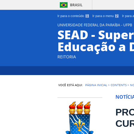
BRASIL
Ir para o conteúdo
1
Ir para o menu
2
Ir para
UNIVERSIDADE FEDERAL DA PARAÍBA - UFPB
SEAD - Supe
Educação a 
REITORIA
VOCÊ ESTÁ AQUI:
PÁGINA INICIAL
>
CONTENTS
>
NO
NOTÍCI
PRO
CUR