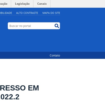
mação
Legislação
Canais
IBILIDADE
ALTO CONTRASTE
MAPA DO SITE
Buscar no portal
Buscar no portal
Contato
GRESSO EM
022.2