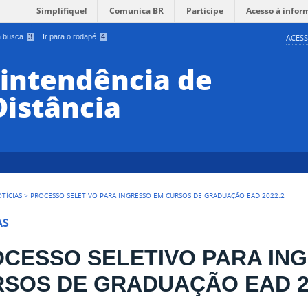
Simplifique!
Comunica BR
Participe
Acesso à infor
 a busca
3
Ir para o rodapé
4
ACESS
rintendência de
Distância
TÍCIAS
>
PROCESSO SELETIVO PARA INGRESSO EM CURSOS DE GRADUAÇÃO EAD 2022.2
AS
CESSO SELETIVO PARA IN
SOS DE GRADUAÇÃO EAD 2