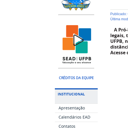
publicado
:
última mo
A Pró-
legais,
UFPB, n
distânc
Acesse o
CRÉDITOS DA EQUIPE
INSTITUCIONAL
Apresentação
Calendários EAD
Contatos