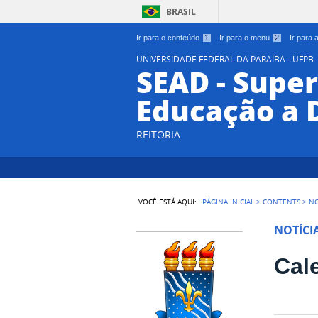
BRASIL
Ir para o conteúdo
1
Ir para o menu
2
Ir para
UNIVERSIDADE FEDERAL DA PARAÍBA - UFPB
SEAD - Supe
Educação a 
REITORIA
VOCÊ ESTÁ AQUI:
PÁGINA INICIAL
>
CONTENTS
>
NO
NOTÍCI
Cal