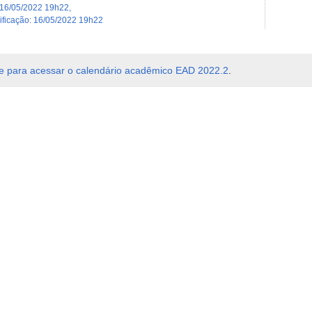
16/05/2022 19h22
,
dificação
:
16/05/2022 19h22
e para acessar o calendário acadêmico EAD 2022.2
.