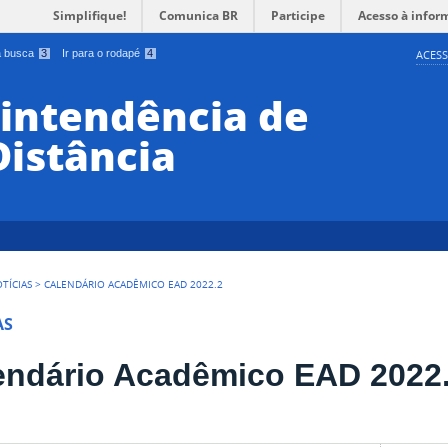
Simplifique!
Comunica BR
Participe
Acesso à infor
 a busca
3
Ir para o rodapé
4
ACESS
rintendência de
Distância
TÍCIAS
>
CALENDÁRIO ACADÊMICO EAD 2022.2
AS
endário Acadêmico EAD 2022