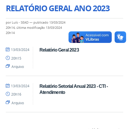
RELATÓRIO GERAL ANO 2023
por
Luís - SEAD
—
publicado
13/03/2024
20h14,
última modificação
13/03/2024
20h14
por
publicado
13/03/2024
Relatório Geral 2023
Luís
20h15
-
SEAD
Arquivo
por
publicado
13/03/2024
Relatório Setorial Anual 2023 - CTI -
Luís
Atendimento
20h16
-
SEAD
Arquivo