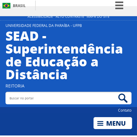
BRASIL
Simplifique!
ACESSIBILIDADE
ALTO CONTRASTE
MAPA DO SITE
Comunica BR
UNIVERSIDADE FEDERAL DA PARAÍBA - UFPB
SEAD -
Participe
Superintendência
Acesso à informação
de Educação a
Legislação
Canais
Distância
REITORIA
Buscar no portal
Bus
Contato