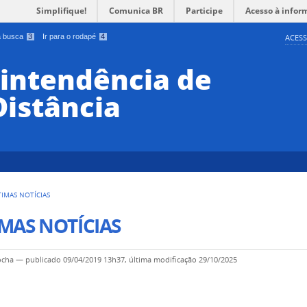
Simplifique!
Comunica BR
Participe
Acesso à infor
 a busca
3
Ir para o rodapé
4
ACESS
rintendência de
Distância
TIMAS NOTÍCIAS
MAS NOTÍCIAS
ocha
—
publicado
09/04/2019 13h37,
última modificação
29/10/2025