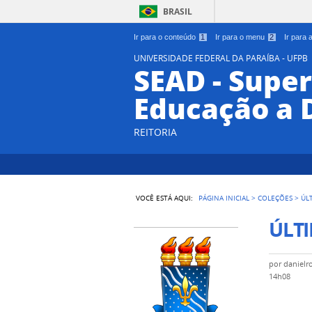
BRASIL
Ir para o conteúdo
1
Ir para o menu
2
Ir para
UNIVERSIDADE FEDERAL DA PARAÍBA - UFPB
SEAD - Supe
Educação a 
REITORIA
VOCÊ ESTÁ AQUI:
PÁGINA INICIAL
>
COLEÇÕES
>
ÚL
ÚLTI
por
danielr
14h08