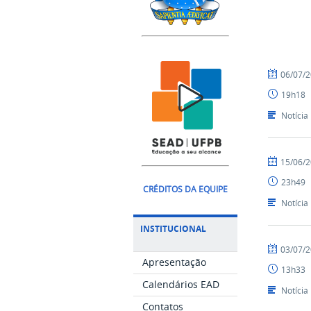
por
publicado
06/07/
Ismael
19h18
-
SEAD
Notícia
por
publicado
15/06/
Ismael
23h49
-
CRÉDITOS DA EQUIPE
SEAD
Notícia
INSTITUCIONAL
por
publicado
03/07/
Livia
Apresentação
13h33
Feijó
Calendários EAD
Portela
Notícia
Contatos