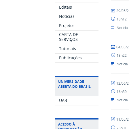
Editais
por
publicado
29/05/
Ismael
Notícias
13h12
-
Projetos
SEAD
Notícia
CARTA DE
SERVIÇOS
por
publicado
04/05/
Tutoriais
Ismael
13h22
-
Publicações
SEAD
Notícia
UNIVERSIDADE
por
publicado
12/06/
ABERTA DO BRASIL
Livia
16h39
Feijó
Portela
UAB
Notícia
por
publicado
11/05/
Ismael
ACESSO À
23h01