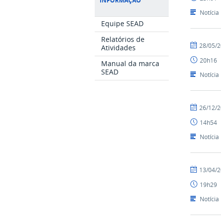
INFORMAÇÃO
-
SEAD
Notícia
Equipe SEAD
Relatórios de
por
publicado
28/05/
Atividades
Luís
20h16
-
Manual da marca
SEAD
SEAD
Notícia
por
publicado
26/12/
Ismael
14h54
-
SEAD
Notícia
por
publicado
13/04/
Ismael
19h29
-
SEAD
Notícia