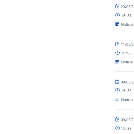
por
publicado
23/03/
Ismael
16h51
-
SEAD
Notícia
por
publicado
11/05/
Ismael
10h06
-
SEAD
Notícia
por
publicado
09/03/
Ismael
15h58
-
SEAD
Notícia
por
publicado
09/03/
Ismael
15h38
-