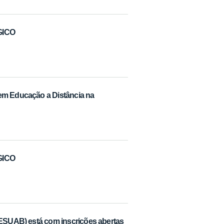
GICO
em Educação a Distância na
GICO
(ESUAB) está com inscrições abertas