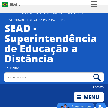
BRASIL
Simplifique!
ACESSIBILIDADE
ALTO CONTRASTE
MAPA DO SITE
Comunica BR
UNIVERSIDADE FEDERAL DA PARAÍBA - UFPB
SEAD -
Participe
Superintendência
Acesso à informação
de Educação a
Legislação
Canais
Distância
REITORIA
Buscar no portal
Bus
Contato