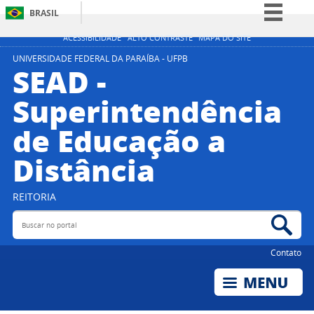
BRASIL
Simplifique!
ACESSIBILIDADE
ALTO CONTRASTE
MAPA DO SITE
Comunica BR
UNIVERSIDADE FEDERAL DA PARAÍBA - UFPB
SEAD -
Participe
Superintendência
Acesso à informação
de Educação a
Legislação
Canais
Distância
REITORIA
Buscar no portal
Bus
Contato