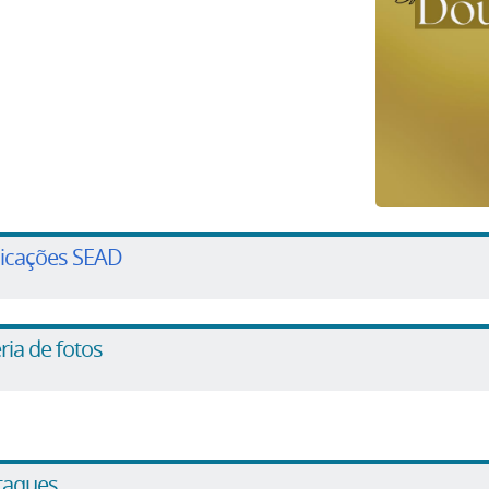
licações SEAD
ria de fotos
taques