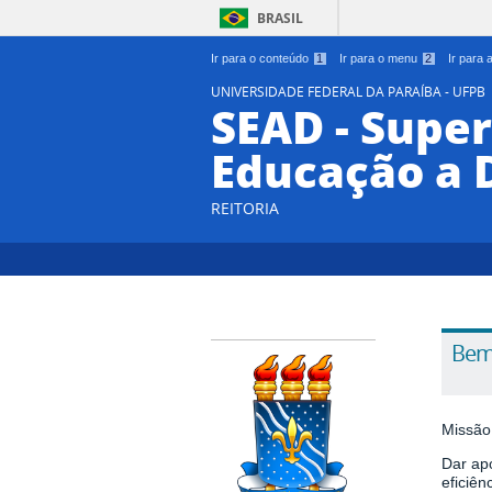
BRASIL
Ir para o conteúdo
1
Ir para o menu
2
Ir para
UNIVERSIDADE FEDERAL DA PARAÍBA - UFPB
SEAD - Supe
Educação a 
REITORIA
Bem
Missão
Dar ap
eficiên