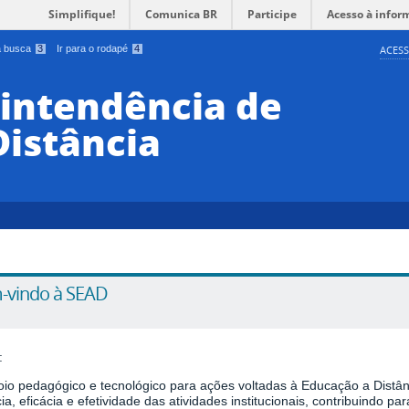
Simplifique!
Comunica BR
Participe
Acesso à infor
 a busca
3
Ir para o rodapé
4
ACESS
rintendência de
Distância
-vindo à SEAD
:
oio pedagógico e tecnológico para ações
voltadas à Educação a Distân
cia, eficácia e efetividade das atividades
institucionais, contribuindo p