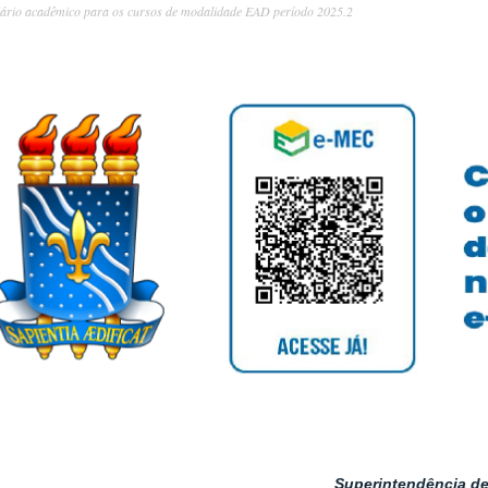
ário acadêmico para os cursos de modalidade EAD período 2025.2
Superintendência de