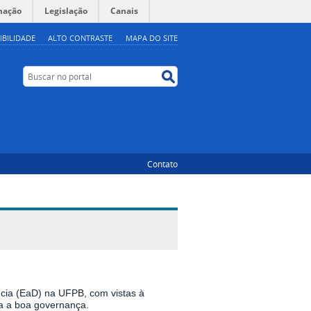
mação
Legislação
Canais
IBILIDADE
ALTO CONTRASTE
MAPA DO SITE
Buscar no portal
Buscar no portal
Contato
cia (
E
a
D
) na UFPB, com vistas à
ara a boa governança.