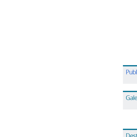
Pub
Gale
Des