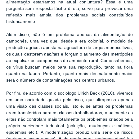
alimentação estaríamos na atual conjuntura? Essa é uma
pergunta sem resposta fácil e direta, serve para provocar uma
reflexão mais ampla dos problemas sociais constituídos
historicamente.
Além disso, não é um problema apenas da alimentação do
camponês, uma vez que, desde a era colonial, o modelo de
produção agrícola aposta na agricultura de largos monocultivos,
os quais destorem
habitats
e forçam o aumento das metrópoles
ao expulsar os camponeses do ambiente rural. Como sabemos,
os vírus buscam meios para sua reprodução, tanto na flora
quanto na fauna. Portanto, quanto mais desmatamento maior
será o número de contaminações nos centros urbanos.
Por fim, de acordo com o sociólogo Ulrich Beck (2010), vivemos
em uma sociedade guiada pelo risco, que ultrapassa apenas
uma visão das classes sociais. Isto é, se antes os problemas
eram transferidos para as classes trabalhadoras, atualmente as
elites não controlam mais totalmente os problemas criados pela
própria sociedade industrial (poluição, mudanças climáticas,
epidemias etc.). A modernização produz uma série de riscos
(perigos e inseguranças). E, de modo geral, podemos atacá-los