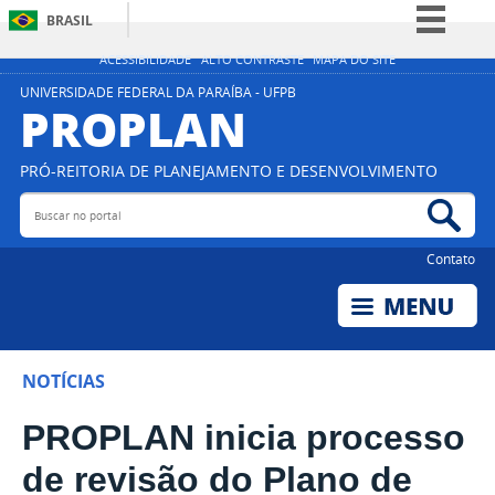
BRASIL
Simplifique!
ACESSIBILIDADE
ALTO CONTRASTE
MAPA DO SITE
Comunica BR
UNIVERSIDADE FEDERAL DA PARAÍBA - UFPB
PROPLAN
Participe
Acesso à informação
PRÓ-REITORIA DE PLANEJAMENTO E DESENVOLVIMENTO
Legislação
Buscar no portal
Bus
Canais
Contato
NOTÍCIAS
PROPLAN inicia processo
de revisão do Plano de