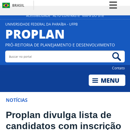
BRASIL
Simplifique!
ACESSIBILIDADE
ALTO CONTRASTE
MAPA DO SITE
Comunica BR
UNIVERSIDADE FEDERAL DA PARAÍBA - UFPB
PROPLAN
Participe
Acesso à informação
PRÓ-REITORIA DE PLANEJAMENTO E DESENVOLVIMENTO
Legislação
Buscar no portal
Bus
Canais
Contato
NOTÍCIAS
Proplan divulga lista de
candidatos com inscrição