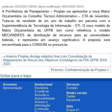
publicado
:
29/11/2017 09h50
,
última modificação
:
09/01/2025 15h34
A Pró-Reitoria de Planejamento – Proplan vai apresentar a nova Matriz
Orçamentária no Conselho Técnico Administrativo – CTA de novembro.
Trata-se do resultado de um ano de trabalho em parceria com a
Superintendência de TecnoIogia da Informação - STI. O novo modelo de
Matriz Orçamentária da UFPB tem como referência o modelo
MEC/ANDIFES de distribuição de recursos para as universidades
federais, e representa um avanço significativo. A proposta será
encaminhada para o CONSUNI se pronunciar.
« Anterior Proplan divulga relatório final com Consolidação do
Mapeamento de Riscos dos Objetivos Estratégicos do PDI UFPB 2019-
2023
Próximo: Confraternização da Proplan »
Voltar para o topo
Assuntos
Institucional
Serviços
Apresentação
Ouvidoria
Contato
Comitê de
Redes sociais
Inclusão e
Twitter
Acessibilidade
Facebook
Acesso a
Informação
RSS
Comissão
O que é?