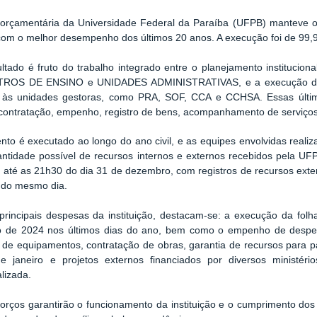
orçamentária da Universidade Federal da Paraíba (UFPB) manteve os 
om o melhor desempenho dos últimos 20 anos. A execução foi de 99,98
ltado é fruto do trabalho integrado entre o planejamento institucio
TROS DE ENSINO e UNIDADES ADMINISTRATIVAS, e a execução da
 às unidades gestoras, como PRA, SOF, CCA e CCHSA. Essas últi
, contratação, empenho, registro de bens, acompanhamento de serviço
to é executado ao longo do ano civil, e as equipes envolvidas realiz
ntidade possível de recursos internos e externos recebidos pela UF
 até as 21h30 do dia 31 de dezembro, com registros de recursos ex
 do mesmo dia.
principais despesas da instituição, destacam-se: a execução da fol
 de 2024 nos últimos dias do ano, bem como o empenho de despe
 de equipamentos, contratação de obras, garantia de recursos para 
 de janeiro e projetos externos financiados por diversos minist
lizada.
orços garantirão o funcionamento da instituição e o cumprimento do