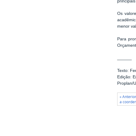
principai
Os valor
acadêmic
menor val
Para prom
Orçamentá
______
Texto: F
Edição: 
Proplan/
« Anterio
a coorde