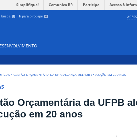
Simplifique!
Comunica BR
Participe
Acesso à infor
 a busca
3
Ir para o rodapé
4
ACESS
DESENVOLVIMENTO
TÍCIAS
>
GESTÃO ORÇAMENTÁRIA DA UFPB ALCANÇA MELHOR EXECUÇÃO EM 20 ANOS
AS
tão Orçamentária da UFPB al
cução em 20 anos