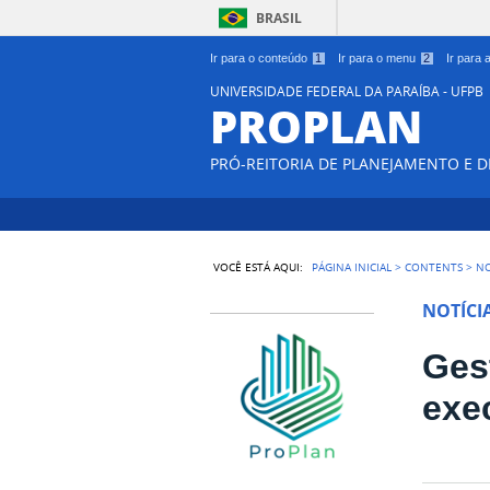
BRASIL
Ir para o conteúdo
1
Ir para o menu
2
Ir para
UNIVERSIDADE FEDERAL DA PARAÍBA - UFPB
PROPLAN
PRÓ-REITORIA DE PLANEJAMENTO E 
VOCÊ ESTÁ AQUI:
PÁGINA INICIAL
>
CONTENTS
>
NO
NOTÍCI
Ges
exe