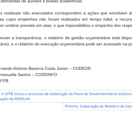
s demandas de auxílios e bolsas acadêmicas.
es residuais não executados correspondem a ações que envolvem d
as cujos empenhos não foram realizados em tempo hábil, e recursos
or unitário previsto em atas, o que impossibilitou o empenho dos respe
over a transparência, o relatório de gestão orçamentária está disp
rio), e o relatório de execução orçamentária pode ser acessado na p
ernando Antonio Bezerra Costa Júnior – CODEOR
Emanuella Santos – CODEINFO
UFPB
r A UFPB iniciou o processo de elaboração do Plano de Desenvolvimento Instituci
nação da PROPLAN.
Próximo: Elaboração do Relatório de Ges