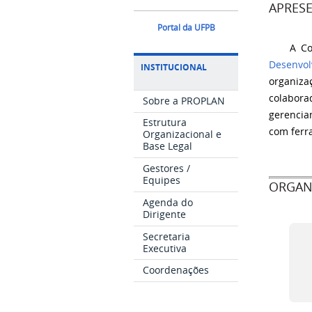
APRES
Portal da UFPB
A Co
Desenvo
INSTITUCIONAL
organiza
colabora
Sobre a PROPLAN
gerencia
Estrutura
com ferr
Organizacional e
Base Legal
Gestores /
Equipes
ORGAN
Agenda do
Dirigente
Secretaria
Executiva
Coordenações