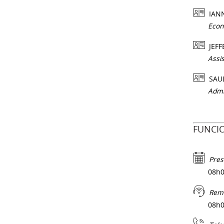
IANN
Econ
JEFF
Assi
SAUL
Admi
FUNCI
Pres
08h0
Rem
08h0