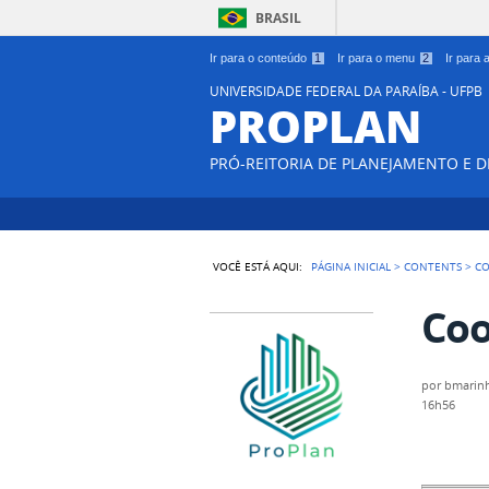
BRASIL
Ir para o conteúdo
1
Ir para o menu
2
Ir para
UNIVERSIDADE FEDERAL DA PARAÍBA - UFPB
PROPLAN
PRÓ-REITORIA DE PLANEJAMENTO E 
VOCÊ ESTÁ AQUI:
PÁGINA INICIAL
>
CONTENTS
>
C
Coo
por
bmarin
16h56