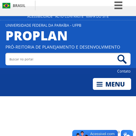
BRASIL
Simplifique!
ACESSIBILIDADE
ALTO CONTRASTE
MAPA DO SITE
Comunica BR
UNIVERSIDADE FEDERAL DA PARAÍBA - UFPB
PROPLAN
Participe
Acesso à informação
PRÓ-REITORIA DE PLANEJAMENTO E DESENVOLVIMENTO
Legislação
Buscar no portal
Bus
Canais
Contato
Voltar para o topo