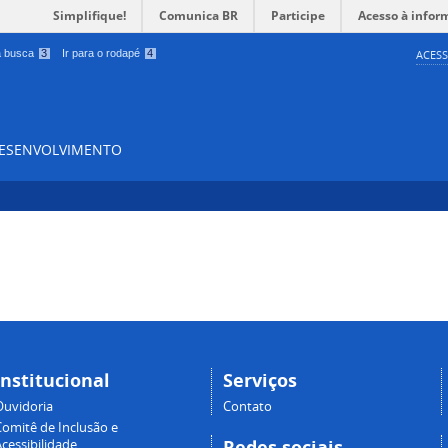
Simplifique!
Comunica BR
Participe
Acesso à infor
 a busca
3
Ir para o rodapé
4
ACESS
DESENVOLVIMENTO
Institucional
Serviços
Ouvidoria
Contato
Comitê de Inclusão e
Redes sociais
cessibilidade