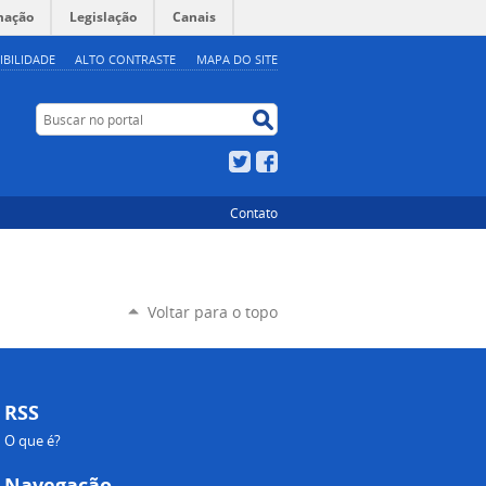
mação
Legislação
Canais
IBILIDADE
ALTO CONTRASTE
MAPA DO SITE
Buscar no portal
Buscar no portal
Twitter
Facebook
Contato
Voltar para o topo
RSS
O que é?
Navegação