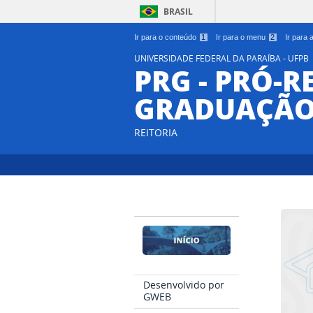
BRASIL
Ir para o conteúdo
1
Ir para o menu
2
Ir para
UNIVERSIDADE FEDERAL DA PARAÍBA - UFPB
PRG - PRÓ-R
GRADUAÇÃ
REITORIA
Desenvolvido por
GWEB