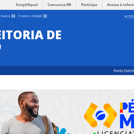
Simplifique!
Comunica BR
Participe
Acesso à infor
 a busca
3
Ir para o rodapé
4
ACESS
EITORIA DE
O
Ponto Eletr