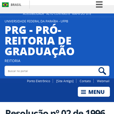
BRASIL
Simplifique!
ACESSIBILIDADE
ALTO CONTRASTE
MAPA DO SITE
Comunica BR
UNIVERSIDADE FEDERAL DA PARAÍBA - UFPB
PRG - PRÓ-
Participe
REITORIA DE
Acesso à informação
GRADUAÇÃO
Legislação
Canais
REITORIA
Buscar no portal
Bus
Ponto Eletrônico
[Site Antigo]
Contato
Webmail
Resolução nº 02 de 1996