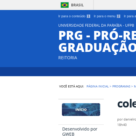
BRASIL
Ir para o conteúdo
1
Ir para o menu
2
Ir para
UNIVERSIDADE FEDERAL DA PARAÍBA - UFPB
PRG - PRÓ-R
GRADUAÇÃ
REITORIA
VOCÊ ESTÁ AQUI:
PÁGINA INICIAL
>
PROGRAMAS
>
M
col
por
danielr
18h40
Desenvolvido por
GWEB