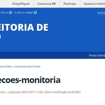
Simplifique!
Comunica BR
Participe
Acesso à infor
 a busca
3
Ir para o rodapé
4
ACESS
EITORIA DE
O
Ponto Eletr
ONITORIA
>
COLECOES-MONITORIA
ecoes-monitoria
ocha
—
publicado
05/01/2017 11h30,
última modificação
02/02/2021