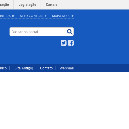
mação
Legislação
Canais
IBILIDADE
ALTO CONTRASTE
MAPA DO SITE
Buscar no portal
Buscar no portal
Twitter
Facebook
ônico
[Site Antigo]
Contato
Webmail