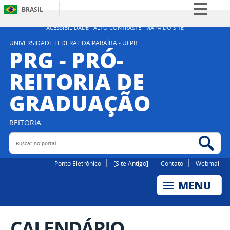
BRASIL
Simplifique!
ACESSIBILIDADE
ALTO CONTRASTE
MAPA DO SITE
Comunica BR
UNIVERSIDADE FEDERAL DA PARAÍBA - UFPB
PRG - PRÓ-
Participe
REITORIA DE
Acesso à informação
GRADUAÇÃO
Legislação
Canais
REITORIA
Buscar no portal
Bus
Ponto Eletrônico
[Site Antigo]
Contato
Webmail
CALENDÁRIO