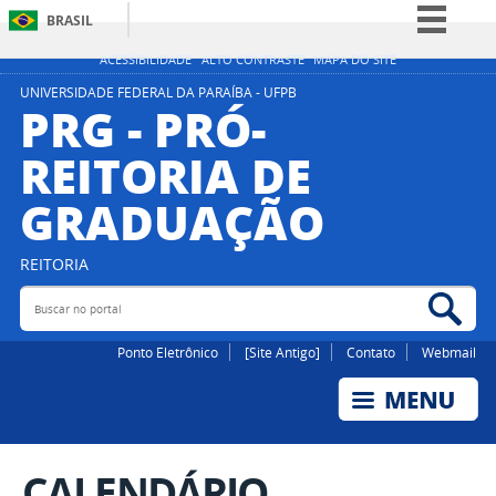
BRASIL
Simplifique!
ACESSIBILIDADE
ALTO CONTRASTE
MAPA DO SITE
Comunica BR
UNIVERSIDADE FEDERAL DA PARAÍBA - UFPB
PRG - PRÓ-
Participe
REITORIA DE
Acesso à informação
GRADUAÇÃO
Legislação
Canais
REITORIA
Buscar no portal
Bus
Ponto Eletrônico
[Site Antigo]
Contato
Webmail
CALENDÁRIO