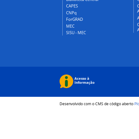
CAPES
A
CNPq
ForGRAD
MEC
SISU - MEC
Desenvolvido com o CMS de código aberto
Pl