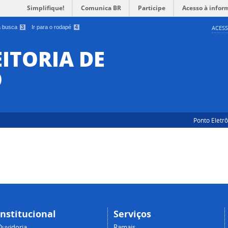
Simplifique!
Comunica BR
Participe
Acesso à infor
 a busca
3
Ir para o rodapé
4
ACESS
EITORIA DE
O
Ponto Eletr
Institucional
Serviços
Ouvidoria
Ramais