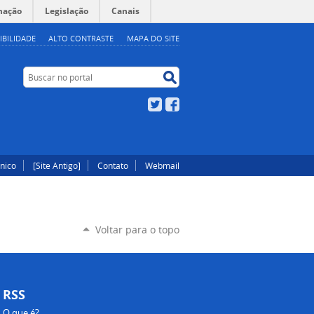
mação
Legislação
Canais
IBILIDADE
ALTO CONTRASTE
MAPA DO SITE
Buscar no portal
Buscar no portal
Twitter
Facebook
ônico
[Site Antigo]
Contato
Webmail
Voltar para o topo
RSS
O que é?