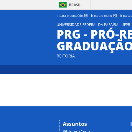
BRASIL
Ir para o conteúdo
1
Ir para o menu
2
Ir para
UNIVERSIDADE FEDERAL DA PARAÍBA - UFPB
PRG - PRÓ-R
GRADUAÇÃ
REITORIA
Assuntos
Biblioteca Central