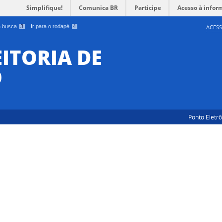
Simplifique!
Comunica BR
Participe
Acesso à infor
 a busca
3
Ir para o rodapé
4
ACESS
EITORIA DE
O
Ponto Eletr