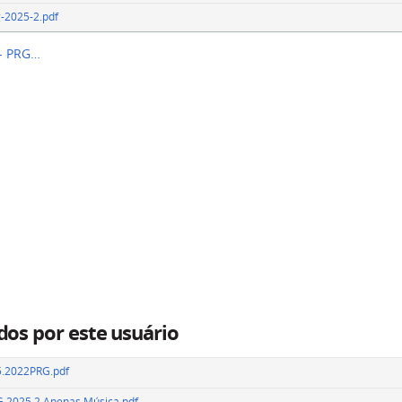
g-2025-2.pdf
 - PRG…
dos por este usuário
2022PRG.pdf
IG 2025.2 Apenas Música.pdf