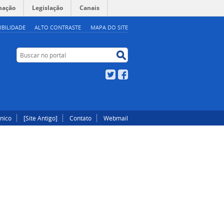
mação
Legislação
Canais
IBILIDADE
ALTO CONTRASTE
MAPA DO SITE
Buscar no portal
Buscar no portal
Twitter
Facebook
ônico
[Site Antigo]
Contato
Webmail