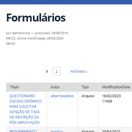
Formulários
por
danielrocha
—
publicado
29/08/2016
09h23,
última modificação
29/05/2024
09h32
1
2
PRÓXIMO »
Título
Autor
Tipo
ModificationDate
QUESTIONÁRIO
albertowideos
Arquivo
16/02/2023
SOCIOECONÔMICO
11h09
PARA SOLICITAR
ISENÇÃO DE TAXA
DE INSCRIÇÃO DA
PÓS-GRADUAÇÃO
REQUERIMENTO
markus
Arquivo
20/04/2021