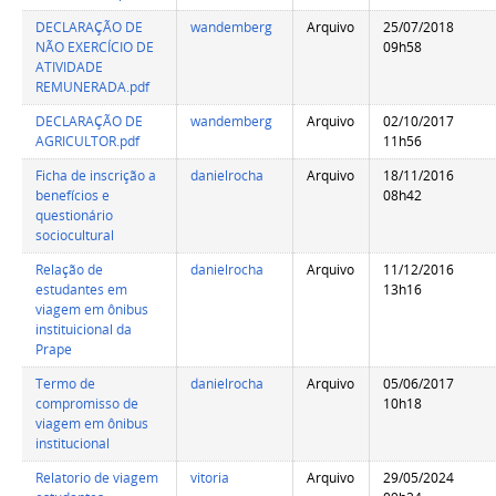
DECLARAÇÃO DE
wandemberg
Arquivo
25/07/2018
NÃO EXERCÍCIO DE
09h58
ATIVIDADE
REMUNERADA.pdf
DECLARAÇÃO DE
wandemberg
Arquivo
02/10/2017
AGRICULTOR.pdf
11h56
Ficha de inscrição a
danielrocha
Arquivo
18/11/2016
benefícios e
08h42
questionário
sociocultural
Relação de
danielrocha
Arquivo
11/12/2016
estudantes em
13h16
viagem em ônibus
instituicional da
Prape
Termo de
danielrocha
Arquivo
05/06/2017
compromisso de
10h18
viagem em ônibus
institucional
Relatorio de viagem
vitoria
Arquivo
29/05/2024