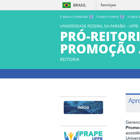
Serviços
BRASIL
Ir para o conteúdo
1
Ir para o menu
2
Ir para
UNIVERSIDADE FEDERAL DA PARAÍBA - UFPB
PRÓ-REITORI
PROMOÇÃO 
REITORIA
Apr
Gerenc
Promo
assist
Univer