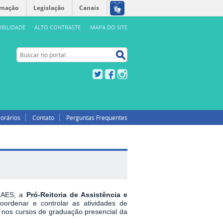
rmação
Legislação
Canais
IBILIDADE
ALTO CONTRASTE
MAPA DO SITE
Buscar no portal
Buscar no portal
Twitter
Facebook
Instagram
orários
Contato
Perguntas Frequentes
PNAES, a
Pró-Reitoria de Assistência e
oordenar e controlar as atividades de
 nos cursos de graduação presencial da