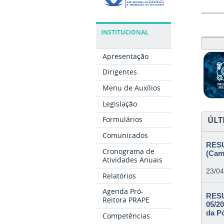
INSTITUCIONAL
Apresentação
Dirigentes
Menu de Auxílios
Legislação
ÚLT
Formulários
Comunicados
RESU
Cronograma de
(Cam
Atividades Anuais
23/04
Relatórios
Agenda Pró-
RESU
Reitora PRAPE
05/20
da P
Competências