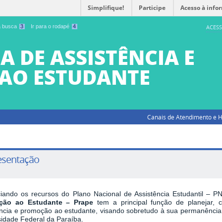
Simplifique!
Participe
Acesso à info
 a busca
3
Ir para o rodapé
4
ACESS
A DE ASSISTÊNCIA E
AO ESTUDANTE
Canais de Atendimento e H
esentação
iando os recursos do
Plano Nacional de Assistência Estudantil – 
ção ao Estudante – Prape
tem a principal função de planejar, c
ência e promoção ao estudante, visando sobretudo à sua permanência
sidade Federal da Paraíba.