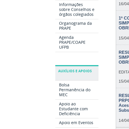
16/04
Informações
sobre Conselhos e
órgãos colegiados
1ª 
Organograma da
SIM
PRAPE
OBRI
Agenda
15/04
PRAPE/COAPE
UFPB
RES
SIM
OBRI
AUXÍLIOS E APOIOS
EDITA
15/04
Bolsa
Permanência do
MEC
RESU
PRPG
Apoio ao
Aces
Estudante com
Subs
Deficiência
14/04
Apoio em Eventos