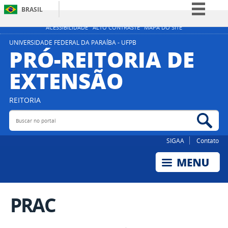
BRASIL
Simplifique!
ACESSIBILIDADE
ALTO CONTRASTE
MAPA DO SITE
Comunica BR
UNIVERSIDADE FEDERAL DA PARAÍBA - UFPB
PRÓ-REITORIA DE
Participe
EXTENSÃO
Acesso à informação
Legislação
REITORIA
Canais
Buscar no portal
Bus
SIGAA
Contato
PRAC