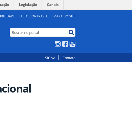
mação
Legislação
Canais
IBILIDADE
ALTO CONTRASTE
MAPA DO SITE
Buscar no portal
Buscar no portal
Instagram
Facebook
YouTube
SIGAA
Contato
acional