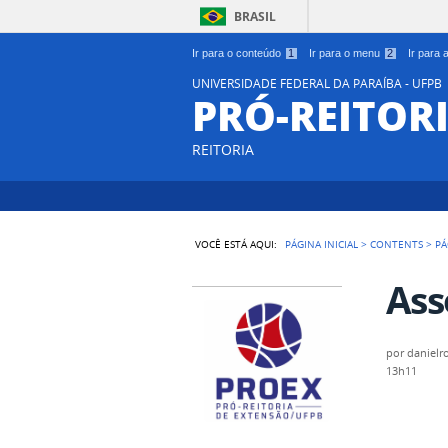
BRASIL
Ir para o conteúdo
1
Ir para o menu
2
Ir para
UNIVERSIDADE FEDERAL DA PARAÍBA - UFPB
PRÓ-REITOR
REITORIA
VOCÊ ESTÁ AQUI:
PÁGINA INICIAL
>
CONTENTS
>
PÁ
Ass
por
danielr
13h11