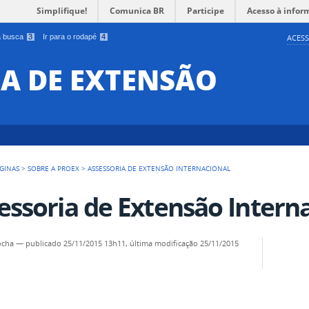
Simplifique!
Comunica BR
Participe
Acesso à infor
 a busca
3
Ir para o rodapé
4
ACESS
IA DE EXTENSÃO
GINAS
>
SOBRE A PROEX
>
ASSESSORIA DE EXTENSÃO INTERNACIONAL
essoria de Extensão Intern
ocha
—
publicado
25/11/2015 13h11,
última modificação
25/11/2015