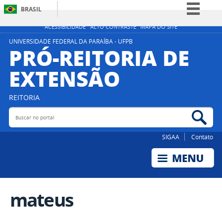
BRASIL
Simplifique!
ACESSIBILIDADE
ALTO CONTRASTE
MAPA DO SITE
Comunica BR
UNIVERSIDADE FEDERAL DA PARAÍBA - UFPB
PRÓ-REITORIA DE
Participe
EXTENSÃO
Acesso à informação
Legislação
REITORIA
Canais
Buscar no portal
Bus
SIGAA
Contato
mateus