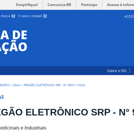
Simplifique!
Comunica BR
Participe
Acesso à infor
 a busca
3
Ir para o rodapé
4
ACESS
A DE
AÇÃO
Sobre o SIG
EGÕES
>
2024
>
PREGÃO ELETRÔNICO SRP - N° 90011/2024
AS
GÃO ELETRÔNICO SRP - N° 9
dicinais e Industriais