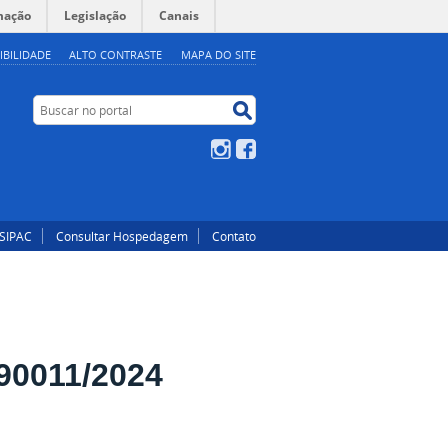
mação
Legislação
Canais
IBILIDADE
ALTO CONTRASTE
MAPA DO SITE
Buscar no portal
Buscar no portal
Instagram
Facebook
SIPAC
Consultar Hospedagem
Contato
0011/2024