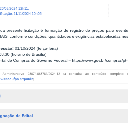
20/09/2024 12h11
,
dificação
:
11/11/2024 10h05
 da presente licitação é formação de registro de preços para eve
IS, conforme condições, quantidades e exigências estabelecidas nest
sessão:
01/10/2024 (terça-feira)
8:30 (horário de Brasília)
rtal de Compras do Governo Federal – https://www.gov.br/compras/pt-
o Administrativo 23074.063781/2024-12 (a consulta ao conteúdo completo
://sipac.ufpb.br/public
).
l
gnação de Edital