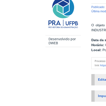
publicado
:
última mo
O objeto
INDUSTRIA
Desenvolvido por
Data da 
DWEB
Horário:
0
Local:
Po
Process
link
https
Edita
Impu