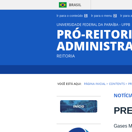
BRASIL
Ir para o conteúdo
1
Ir para o menu
2
Ir para
UNIVERSIDADE FEDERAL DA PARAÍBA - UFPB
PRÓ-REITORI
ADMINISTR
REITORIA
VOCÊ ESTÁ AQUI:
PÁGINA INICIAL
>
CONTENTS
>
PR
NOTÍCI
PRE
Gases Me