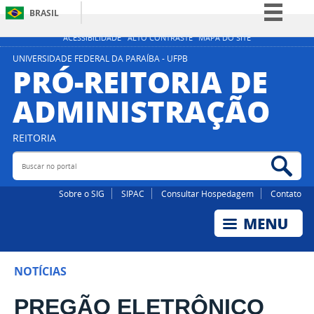
BRASIL
Simplifique!
ACESSIBILIDADE
ALTO CONTRASTE
MAPA DO SITE
Comunica BR
UNIVERSIDADE FEDERAL DA PARAÍBA - UFPB
PRÓ-REITORIA DE
Participe
ADMINISTRAÇÃO
Acesso à informação
Legislação
REITORIA
Canais
Buscar no portal
Bus
Sobre o SIG
SIPAC
Consultar Hospedagem
Contato
NOTÍCIAS
PREGÃO ELETRÔNICO