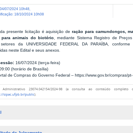
04/07/2024 10h48
,
dificação
:
18/10/2024 10h08
da presente licitação é aquisição de
ração para camundongos, mar
para animais do biotério
, mediante Sistema Registro de Preço
s setores da UNIVERSIDADE FEDERAL DA PARAÍBA, conforme co
idas neste Edital e seus anexos.
sessão:
16/07/2024 (terça-feira)
9:00 (horário de Brasília)
rtal de Compras do Governo Federal – https://www.gov.br/compras/pt-
o Administrativo 23074.042154/2024-98 (a consulta ao conteúdo completo
://sipac.ufpb.br/public
).
l
ltado de Julgamento