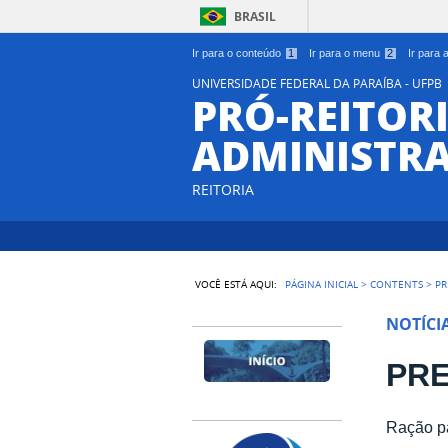
BRASIL
Ir para o conteúdo
1
Ir para o menu
2
Ir para
UNIVERSIDADE FEDERAL DA PARAÍBA - UFPB
PRÓ-REITORI
ADMINISTR
REITORIA
VOCÊ ESTÁ AQUI:
PÁGINA INICIAL
>
CONTENTS
>
PR
NOTÍCI
PRE
Ração p