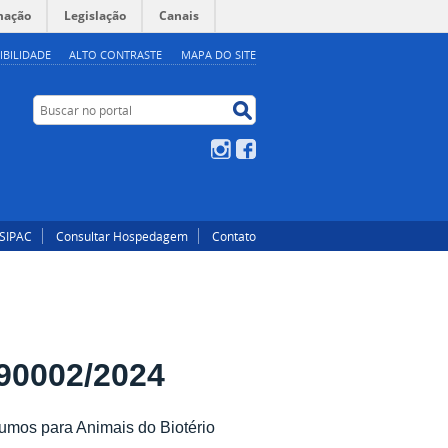
mação
Legislação
Canais
IBILIDADE
ALTO CONTRASTE
MAPA DO SITE
Buscar no portal
Buscar no portal
Instagram
Facebook
SIPAC
Consultar Hospedagem
Contato
90002/2024
mos para Animais do Biotério