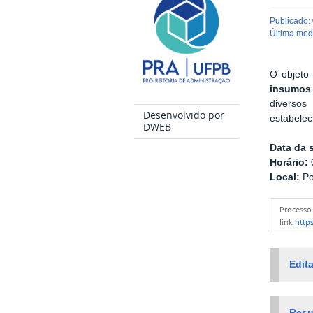
publicado
:
última mo
O objeto 
insumos 
diverso
Desenvolvido por
estabelec
DWEB
Data da 
Horário:
0
Local:
Po
Process
link
https
Edita
Resu