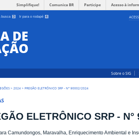
Simplifique!
Comunica BR
Participe
Acesso à infor
 a busca
3
Ir para o rodapé
4
ACESS
A DE
AÇÃO
Sobre o SIG
EGÕES
>
2024
>
PREGÃO ELETRÔNICO SRP - N° 90002/2024
AS
GÃO ELETRÔNICO SRP - N° 
ara Camundongos, Maravalha, Enriquecimento Ambiental e Insu