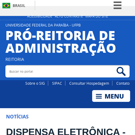
BRASIL
Simplifique!
ACESSIBILIDADE
ALTO CONTRASTE
MAPA DO SITE
Comunica BR
UNIVERSIDADE FEDERAL DA PARAÍBA - UFPB
PRÓ-REITORIA DE
Participe
ADMINISTRAÇÃO
Acesso à informação
Legislação
REITORIA
Canais
Buscar no portal
Bus
Sobre o SIG
SIPAC
Consultar Hospedagem
Contato
NOTÍCIAS
DISPENSA ELETRÔNICA -