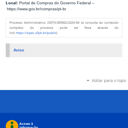
Local:
Portal de Compras do Governo Federal –
https://www.gov.br/compras/pt-br
Processo Administrativo 23074.085862/2024-84 (a consulta ao conteúdo
completo do processo pode ser feita através do
link
https://sipac.ufpb.br/public
).
Aviso
Voltar para o topo