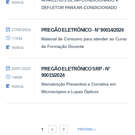
PRA
APARELHOS DE AR-CONDICIONADO e
Notícia
DEFLETOR PARA AR-CONDICIONADO
por
publicado
27/09/2024
PREGÃO ELETRÔNICO - N° 90014/2024
Barbara
11h34
Material de Consumo para atender ao Curso
-
PRA
de Formação Docente
Notícia
por
publicado
20/01/2025
PREGÃO ELETRÔNICO SRP - N°
Barbara
90015/2024
14h00
-
PRA
Manutenção Preventiva e Corretiva em
Notícia
Microscópios e Lupas Ópticos
1
2
3
PRÓXIMO »