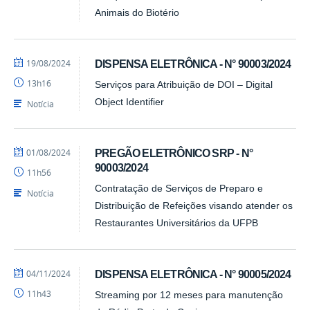
Animais do Biotério
por
publicado
19/08/2024
DISPENSA ELETRÔNICA - N° 90003/2024
Barbara
13h16
Serviços para Atribuição de DOI – Digital
-
PRA
Object Identifier
Notícia
por
publicado
01/08/2024
PREGÃO ELETRÔNICO SRP - N°
Barbara
90003/2024
11h56
-
PRA
Contratação de Serviços de Preparo e
Notícia
Distribuição de Refeições visando atender os
Restaurantes Universitários da UFPB
por
publicado
04/11/2024
DISPENSA ELETRÔNICA - N° 90005/2024
Barbara
11h43
Streaming por 12 meses para manutenção
-
PRA