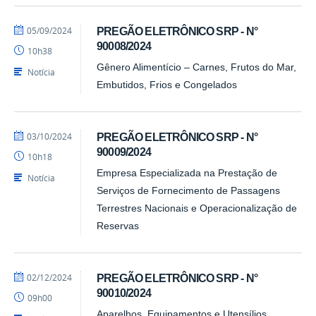
por
publicado
05/09/2024
PREGÃO ELETRÔNICO SRP - N°
Barbara
90008/2024
10h38
-
PRA
Gênero Alimentício – Carnes, Frutos do Mar,
Notícia
Embutidos, Frios e Congelados
por
publicado
03/10/2024
PREGÃO ELETRÔNICO SRP - N°
Barbara
90009/2024
10h18
-
PRA
Empresa Especializada na Prestação de
Notícia
Serviços de Fornecimento de Passagens
Terrestres Nacionais e Operacionalização de
Reservas
por
publicado
02/12/2024
PREGÃO ELETRÔNICO SRP - N°
Barbara
90010/2024
09h00
-
PRA
Aparelhos, Equipamentos e Utensílios