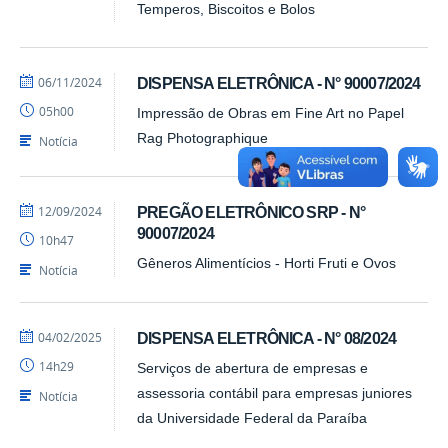
Temperos, Biscoitos e Bolos
por
publicado
06/11/2024
DISPENSA ELETRÔNICA - N° 90007/2024
Barbara
05h00
Impressão de Obras em Fine Art no Papel
-
PRA
Rag Photographique
Notícia
por
publicado
12/09/2024
PREGÃO ELETRÔNICO SRP - N°
Barbara
90007/2024
10h47
-
PRA
Gêneros Alimentícios - Horti Fruti e Ovos
Notícia
por
publicado
04/02/2025
DISPENSA ELETRÔNICA - N° 08/2024
Barbara
14h29
Serviços de abertura de empresas e
-
PRA
assessoria contábil para empresas juniores
Notícia
da Universidade Federal da Paraíba