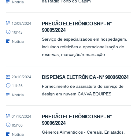
da Rádio Porto do Capim
Notícia
por
publicado
12/09/2024
PREGÃO ELETRÔNICO SRP - N°
Barbara
90005/2024
10h43
-
PRA
Serviço de especializados em hospedagem,
Notícia
incluindo refeições e operacionalização de
reservas, marcação/remarcação
por
publicado
29/10/2024
DISPENSA ELETRÔNICA - N° 90006/2024
Barbara
11h36
Fornecimento de assinatura do serviço de
-
PRA
design em nuvem CANVA EQUIPES
Notícia
por
publicado
01/10/2024
PREGÃO ELETRÔNICO SRP - N°
Barbara
90006/2024
05h00
-
PRA
Gêneros Alimentícios - Cereais, Enlatados,
Notícia