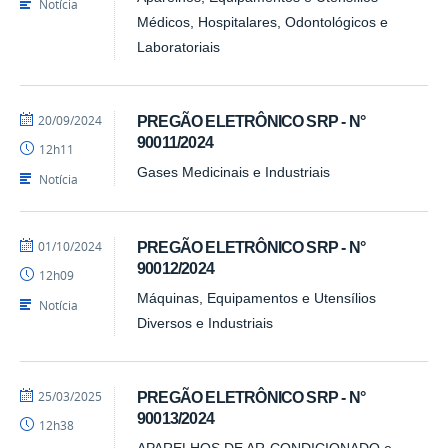
Notícia
Médicos, Hospitalares, Odontológicos e
Laboratoriais
por
publicado
20/09/2024
PREGÃO ELETRÔNICO SRP - N°
Barbara
90011/2024
12h11
-
PRA
Gases Medicinais e Industriais
Notícia
por
publicado
01/10/2024
PREGÃO ELETRÔNICO SRP - N°
Barbara
90012/2024
12h09
-
PRA
Máquinas, Equipamentos e Utensílios
Notícia
Diversos e Industriais
por
publicado
25/03/2025
PREGÃO ELETRÔNICO SRP - N°
Daniel
90013/2024
12h38
-