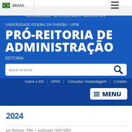
BRASIL
Simplifique!
ACESSIBILIDADE
ALTO CONTRASTE
MAPA DO SITE
Comunica BR
UNIVERSIDADE FEDERAL DA PARAÍBA - UFPB
PRÓ-REITORIA DE
Participe
ADMINISTRAÇÃO
Acesso à informação
Legislação
REITORIA
Canais
Buscar no portal
Bus
Sobre o SIG
SIPAC
Consultar Hospedagem
Contato
2024
por
Barbara - PRA
—
publicado
19/01/2024