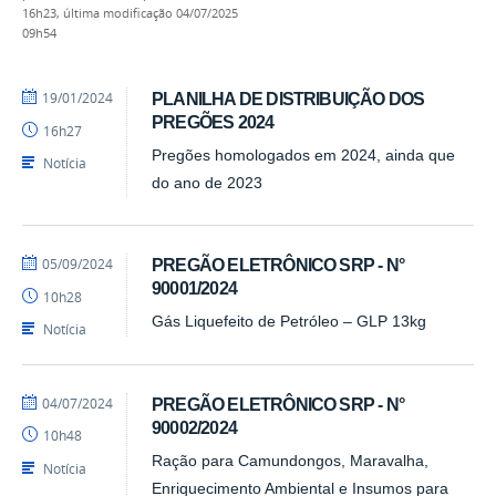
16h23,
última modificação
04/07/2025
09h54
por
publicado
19/01/2024
PLANILHA DE DISTRIBUIÇÃO DOS
Barbara
PREGÕES 2024
16h27
-
PRA
Pregões homologados em 2024, ainda que
Notícia
do ano de 2023
por
publicado
05/09/2024
PREGÃO ELETRÔNICO SRP - N°
Barbara
90001/2024
10h28
-
PRA
Gás Liquefeito de Petróleo – GLP 13kg
Notícia
por
publicado
04/07/2024
PREGÃO ELETRÔNICO SRP - N°
Barbara
90002/2024
10h48
-
PRA
Ração para Camundongos, Maravalha,
Notícia
Enriquecimento Ambiental e Insumos para