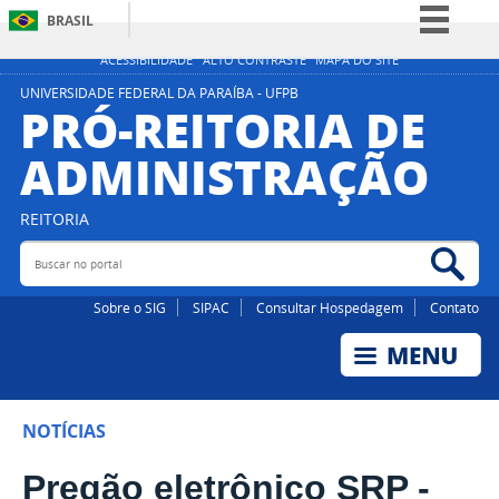
BRASIL
Simplifique!
ACESSIBILIDADE
ALTO CONTRASTE
MAPA DO SITE
Comunica BR
UNIVERSIDADE FEDERAL DA PARAÍBA - UFPB
PRÓ-REITORIA DE
Participe
ADMINISTRAÇÃO
Acesso à informação
Legislação
REITORIA
Canais
Buscar no portal
Bus
Sobre o SIG
SIPAC
Consultar Hospedagem
Contato
NOTÍCIAS
Pregão eletrônico SRP -