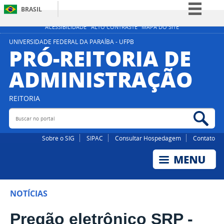
BRASIL
Simplifique!
ACESSIBILIDADE
ALTO CONTRASTE
MAPA DO SITE
Comunica BR
UNIVERSIDADE FEDERAL DA PARAÍBA - UFPB
PRÓ-REITORIA DE
Participe
ADMINISTRAÇÃO
Acesso à informação
Legislação
REITORIA
Canais
Buscar no portal
Bus
Sobre o SIG
SIPAC
Consultar Hospedagem
Contato
NOTÍCIAS
Pregão eletrônico SRP -