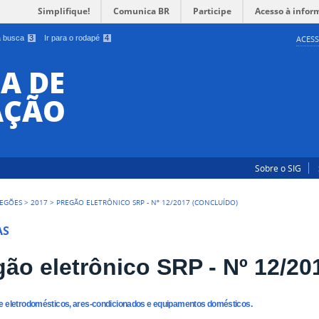
Simplifique!
Comunica BR
Participe
Acesso à infor
 a busca
3
Ir para o rodapé
4
ACESS
A DE
AÇÃO
Sobre o SIG
EGÕES
>
2017
>
PREGÃO ELETRÔNICO SRP - Nº 12/2017 (CONCLUÍDO)
AS
gão eletrônico SRP - Nº 12/20
e eletrodomésticos, ares-condicionados e equipamentos domésticos.