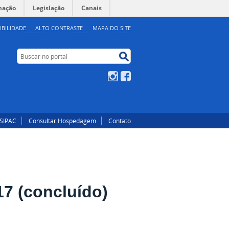
mação
Legislação
Canais
IBILIDADE
ALTO CONTRASTE
MAPA DO SITE
Buscar no portal
Buscar no portal
Instagram
Facebook
SIPAC
Consultar Hospedagem
Contato
17 (concluído)