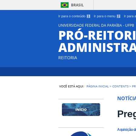
BRASIL
Ir para o conteúdo
1
Ir para o menu
2
Ir para
UNIVERSIDADE FEDERAL DA PARAÍBA - UFPB
PRÓ-REITORI
ADMINISTR
REITORIA
VOCÊ ESTÁ AQUI:
PÁGINA INICIAL
>
CONTENTS
>
PR
NOTÍCI
Pre
Aquisição d