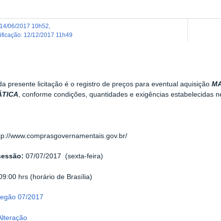
14/06/2017 10h52
,
dificação
:
12/12/2017 11h49
da presente licitação é o registro de preços para eventual aquisição
MA
ÁTICA
, conforme condições, quantidades e exigências estabelecidas n
tp://www.comprasgovernamentais.gov.br/
sessão:
07/07/2017 (sexta-feira)
09:00 hrs (horário de Brasília)
Pregão 07/2017
Alteração