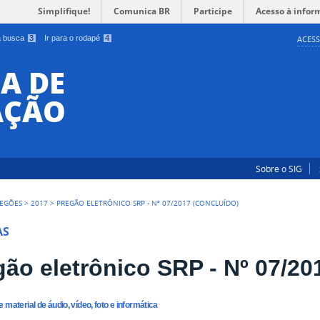
Simplifique!
Comunica BR
Participe
Acesso à infor
 a busca
3
Ir para o rodapé
4
ACESS
A DE
AÇÃO
Sobre o SIG
EGÕES
>
2017
>
PREGÃO ELETRÔNICO SRP - Nº 07/2017 (CONCLUÍDO)
AS
gão eletrônico SRP - Nº 07/20
 material de áudio, vídeo, foto e informática