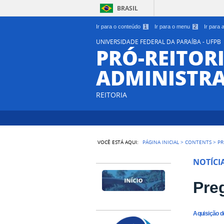
BRASIL
Ir para o conteúdo
1
Ir para o menu
2
Ir para
UNIVERSIDADE FEDERAL DA PARAÍBA - UFPB
PRÓ-REITORI
ADMINISTR
REITORIA
VOCÊ ESTÁ AQUI:
PÁGINA INICIAL
>
CONTENTS
>
PR
NOTÍCI
Pre
Aquisição de