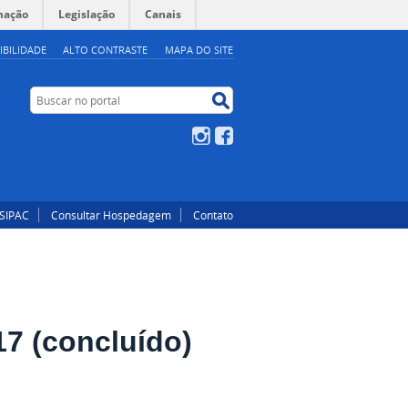
mação
Legislação
Canais
IBILIDADE
ALTO CONTRASTE
MAPA DO SITE
Buscar no portal
Buscar no portal
Instagram
Facebook
SIPAC
Consultar Hospedagem
Contato
17 (concluído)