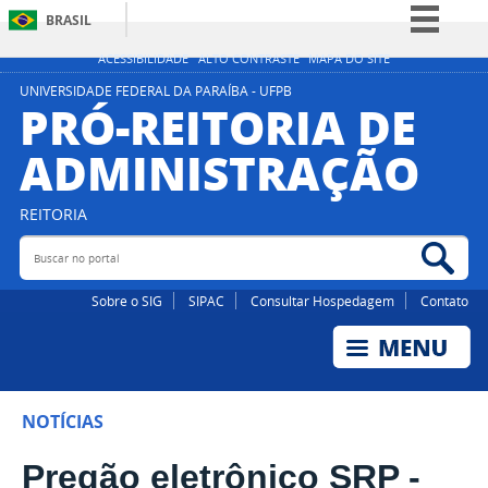
BRASIL
Simplifique!
ACESSIBILIDADE
ALTO CONTRASTE
MAPA DO SITE
Comunica BR
UNIVERSIDADE FEDERAL DA PARAÍBA - UFPB
PRÓ-REITORIA DE
Participe
ADMINISTRAÇÃO
Acesso à informação
Legislação
REITORIA
Canais
Buscar no portal
Bus
Sobre o SIG
SIPAC
Consultar Hospedagem
Contato
NOTÍCIAS
Pregão eletrônico SRP -