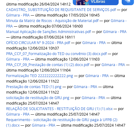
última modificação 26/04/2024 14h12
CADASTRO_ SUBSTITUIÇÃO DE REQUISITANTE DE SERVIÇOS.pdf
—
por
Gilmara - PRA
— última modificação 17/05/2024 16h45
Minuta da Matriz de Riscos - Aquisição de Material.pdf
—
por
Gilmara -
PRA
— última modificação 07/06/2024 16h00
Manual Aplicação de Sanções Administrativas.pdf
—
por
Gilmara - PRA
— última modificação 07/06/2024 16h11
OFÍCIO CIRCULAR Nº 9-2024 - PRA.pdf
—
por
Gilmara - PRA
— última
modificação 12/06/2024 10h37
PRA_CCF_07_Formalização do TED ou convênio (3).docx.pdf
—
por
Gilmara - PRA
— última modificação 12/06/2024 11h03
PRA_CCF_09_Prestação de contas (1) (2).docx.pdf
—
por
Gilmara - PRA
—
última modificação 12/06/2024 11h04
Formalização TED 2222222222222.png
—
por
Gilmara - PRA
— última
modificação 12/06/2024 11h22
Prestação de contas TED (1).png
—
por
Gilmara - PRA
— última
modificação 12/06/2024 11h22
solicitação de restituição de GRU.png
—
por
Gilmara - PRA
— última
modificação 25/07/2024 14h47
RELAÇÃO DE SOLICITANTES - RESTITUIÇÃO DE GRU (1) (1).xlsx
—
por
Gilmara - PRA
— última modificação 25/07/2024 14h47
Requerimento - solicitação de restituição de GRU paga à UFPB (2)
(1).docx
—
por
Gilmara - PRA
— última modificação 25/07/2024 14h47