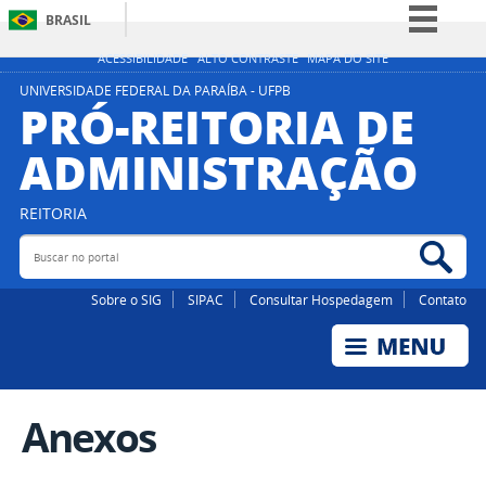
BRASIL
Simplifique!
ACESSIBILIDADE
ALTO CONTRASTE
MAPA DO SITE
Comunica BR
UNIVERSIDADE FEDERAL DA PARAÍBA - UFPB
PRÓ-REITORIA DE
Participe
ADMINISTRAÇÃO
Acesso à informação
Legislação
REITORIA
Canais
Buscar no portal
Bus
Sobre o SIG
SIPAC
Consultar Hospedagem
Contato
Anexos