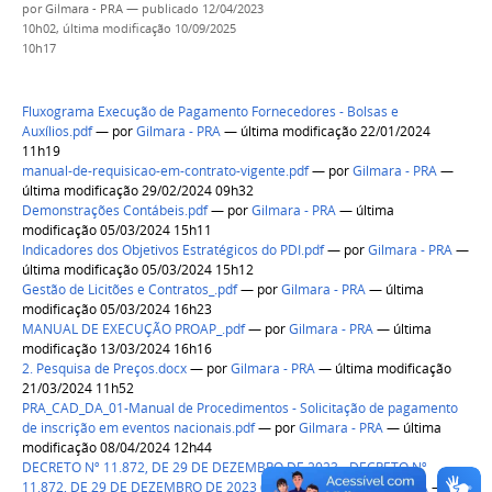
por
Gilmara - PRA
—
publicado
12/04/2023
10h02,
última modificação
10/09/2025
10h17
Fluxograma Execução de Pagamento Fornecedores - Bolsas e
Auxílios.pdf
—
por
Gilmara - PRA
— última modificação 22/01/2024
11h19
manual-de-requisicao-em-contrato-vigente.pdf
—
por
Gilmara - PRA
—
última modificação 29/02/2024 09h32
Demonstrações Contábeis.pdf
—
por
Gilmara - PRA
— última
modificação 05/03/2024 15h11
Indicadores dos Objetivos Estratégicos do PDI.pdf
—
por
Gilmara - PRA
—
última modificação 05/03/2024 15h12
Gestão de Licitões e Contratos_.pdf
—
por
Gilmara - PRA
— última
modificação 05/03/2024 16h23
MANUAL DE EXECUÇÃO PROAP_.pdf
—
por
Gilmara - PRA
— última
modificação 13/03/2024 16h16
2. Pesquisa de Preços.docx
—
por
Gilmara - PRA
— última modificação
21/03/2024 11h52
PRA_CAD_DA_01-Manual de Procedimentos - Solicitação de pagamento
de inscrição em eventos nacionais.pdf
—
por
Gilmara - PRA
— última
modificação 08/04/2024 12h44
DECRETO Nº 11.872, DE 29 DE DEZEMBRO DE 2023 - DECRETO Nº
11.872, DE 29 DE DEZEMBRO DE 2023 (1).pdf
—
por
Gilmara - PRA
—